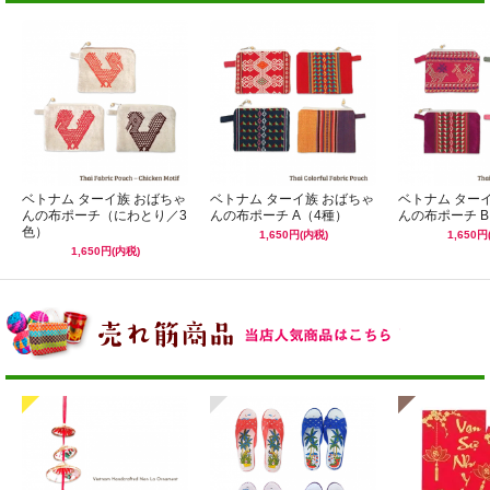
ベトナム ターイ族 おばちゃ
ベトナム ターイ族 おばちゃ
ベトナム ター
んの布ポーチ（にわとり／3
んの布ポーチ A（4種）
んの布ポーチ B
色）
1,650円(内税)
1,650円
1,650円(内税)