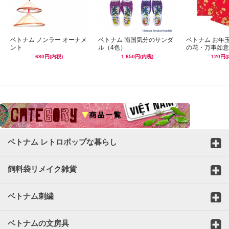
ベトナム ノンラー オーナメ
ベトナム 南国気分のサンダ
ベトナム お年
ント
ル（4色）
の花・万事如意
680円(内税)
1,650円(内税)
120円(
☆
ベトナム レトロポップな暮らし
飼料袋リメイク雑貨
ベトナム刺繍
ベトナムの文房具