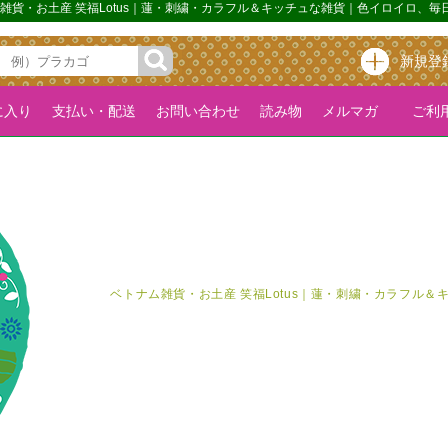
ム雑貨・お土産 笑福Lotus｜蓮・刺繍・カラフル＆キッチュな雑貨｜色イロイロ、
新規登
に入り
支払い・配送
お問い合わせ
読み物
メルマガ
ご利用
ベトナム雑貨・お土産 笑福Lotus｜蓮・刺繍・カラフル