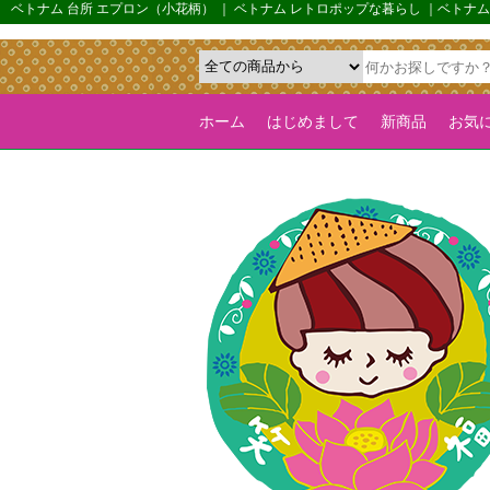
{*カルーセル機能を全ページで有効化するためのフラグ*}>
ベトナム 台所 エプロン（小花柄） ｜ ベトナム レトロポップな暮らし ｜ベトナ
ホーム
はじめまして
新商品
お気