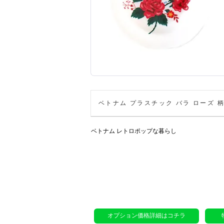
ベトナム プラスチック バラ ローズ 柄 
ベトナム レトロポップな暮らし
オプション価格詳細はコチラ