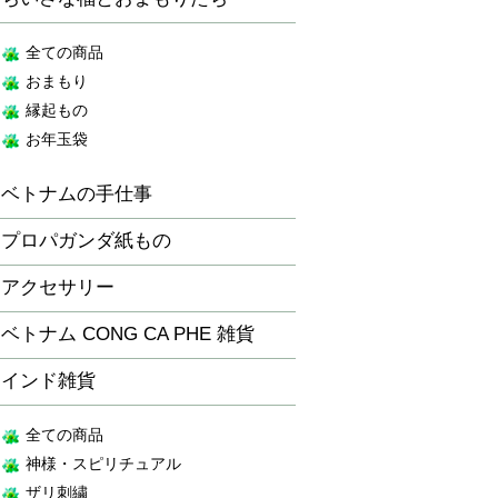
全ての商品
おまもり
縁起もの
お年玉袋
ベトナムの手仕事
プロパガンダ紙もの
アクセサリー
ベトナム CONG CA PHE 雑貨
インド雑貨
全ての商品
神様・スピリチュアル
ザリ刺繍