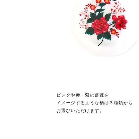
ピンクや赤・紫の薔薇を
イメージするような柄は３種類から
お選びいただけます。