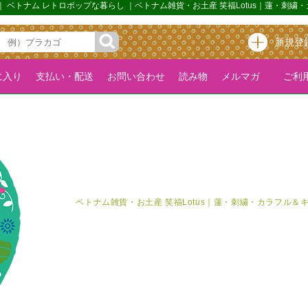
ュ 屋台 ｜ ベトナム レトロポップな暮らし ｜ベトナム雑貨・お土産 笑福Lotus｜
新規登
に入り
支払い・配送
お問い合わせ
読み物
メルマガ
ご利用
ベトナム雑貨・お土産 笑福Lotus｜蓮・刺繍・カラフル