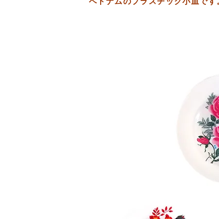
ベトナムのプラスチック小皿です