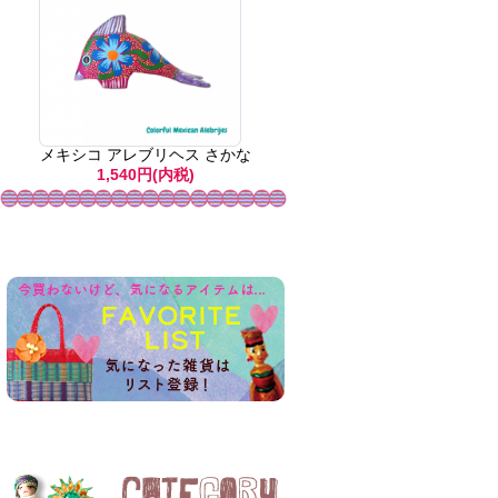
メキシコ アレブリヘス さかな
1,540円(内税)