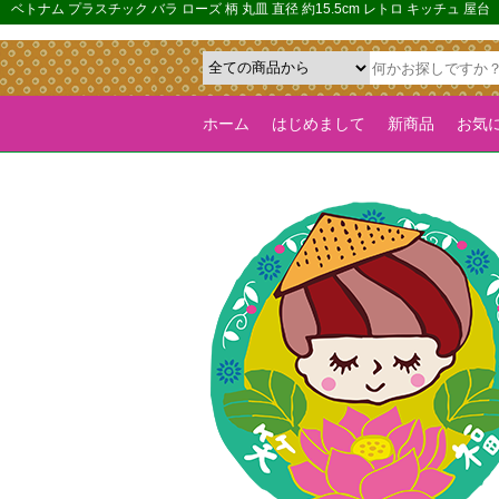
{*カルーセル機能を全ページで有効化するためのフラグ*}>
ベトナム プラスチック バラ ローズ 柄 丸皿 直径 約15.5cm レトロ キッチ
ホーム
はじめまして
新商品
お気