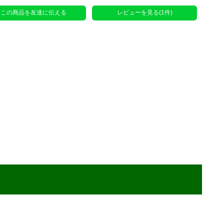
この商品を友達に伝える
レビューを見る(1件)