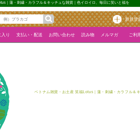
Lotus｜蓮・刺繍・カラフル＆キッチュな雑貨｜色イロイロ、毎日に笑いと福を
新規登
に入り
支払い・配送
お問い合わせ
読み物
メルマガ
ご利用
ベトナム雑貨・お土産 笑福Lotus｜蓮・刺繍・カラフル