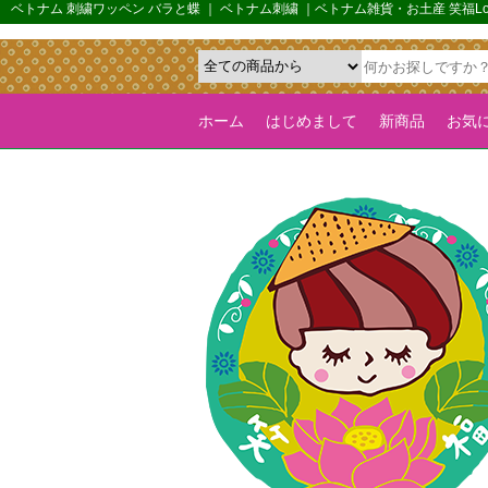
{*カルーセル機能を全ページで有効化するためのフラグ*}>
ベトナム 刺繍ワッペン バラと蝶 ｜ ベトナム刺繍 ｜ベトナム雑貨・お土産 笑福
ホーム
はじめまして
新商品
お気