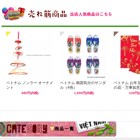
ベトナム ノンラー オーナメ
ベトナム 南国気分のサンダ
ベトナム お年
ント
ル（4色）
の花・万事如意
680円(内税)
1,650円(内税)
120円(
☆